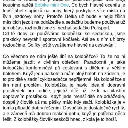
koupíme raději
Bobike mini One
. Co bych hlavně ocenila je
lepší úhel stupínků na nohy, který poskytuje více místa na
švih jezdcovy nohy.
Protože Bělka už bude v nejbližších
měsících jezdit na odrážedle a sedačku budeme používat už
jen občas, rozhodli jsme si nechat sedačku
Polisport
.
Od té doby co používáme koloběžku se sedačkou, jsme
prakticky nevytáhli sportovní kočárek. Asi se s ním už brzy
rozloučíme. Golfky ještě využijeme hlavně na cestování.
Co všechno se nám ještě líbí na koloběžce? To že na ní
můžeme jezdit v civilním oblečení. Paradoxně je také
koloběžka konformnější při cestování s dítětem a větším
batohem. Když jedu na kole a mám plný batoh na zádech, je
to pro dítě v zadní cyklosedačce nepříjemné. Na koloběžce s
tím není problém. Koloběžka je navíc ideální dopravní
prostředek pro rodiče, jejichž dítě už jezdí na vlastím
dopravním prostředku. Když jede menší dítě na odrážedle,
dospělý člověk už mu pěšky málo kdy stačí. Koloběžka je v
tomto případě dobrý řešením. Dospělák je dostatečně rychlý,
ale zároveň má dobrou reakční dobu, když je potřeba něco
řešit. Z koloběžky člověk seskočí hned, z kola je to horší.