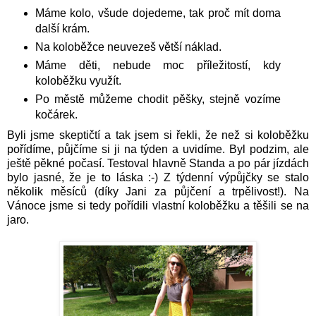
Máme kolo, všude dojedeme, tak proč mít doma
další krám.
Na koloběžce neuvezeš větší náklad.
Máme děti, nebude moc příležitostí, kdy
koloběžku využít.
Po městě můžeme chodit pěšky, stejně vozíme
kočárek.
Byli jsme skeptičtí a tak jsem si řekli, že než si koloběžku
pořídíme, půjčíme si ji na týden a uvidíme. Byl podzim, ale
ještě pěkné počasí. Testoval hlavně Standa a po pár jízdách
bylo jasné, že je to láska :-) Z týdenní výpůjčky se stalo
několik měsíců (díky Jani za půjčení a trpělivost!). Na
Vánoce jsme si tedy pořídili vlastní koloběžku a těšili se na
jaro.