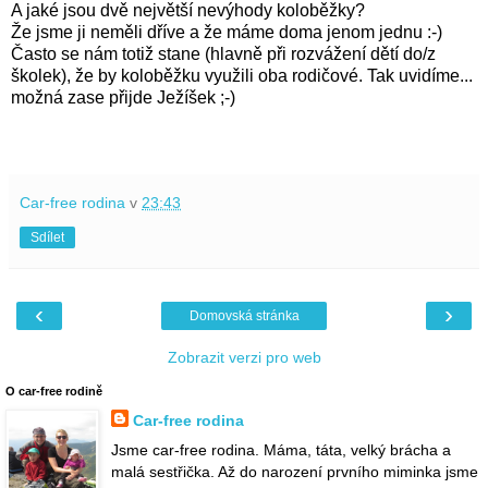
A jaké jsou dvě největší nevýhody koloběžky?
Že jsme ji neměli dříve a že máme doma jenom jednu :-)
Často se nám totiž stane (hlavně při rozvážení dětí do/z
školek), že by koloběžku využili oba rodičové. Tak uvidíme...
možná zase přijde Ježíšek ;-)
Car-free rodina
v
23:43
Sdílet
‹
›
Domovská stránka
Zobrazit verzi pro web
O car-free rodině
Car-free rodina
Jsme car-free rodina. Máma, táta, velký brácha a
malá sestřička. Až do narození prvního miminka jsme