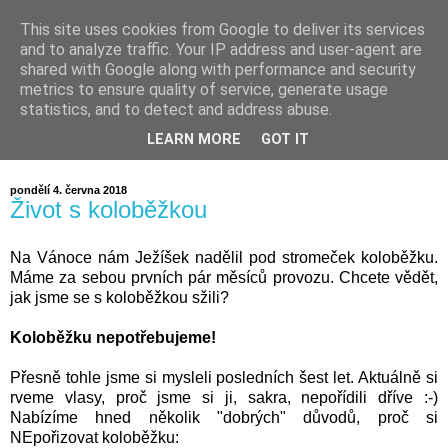
This site uses cookies from Google to deliver its services
and to analyze traffic. Your IP address and user-agent are
shared with Google along with performance and security
metrics to ensure quality of service, generate usage
statistics, and to detect and address abuse.
LEARN MORE
GOT IT
pondělí 4. června 2018
Život s koloběžkou
Na Vánoce nám Ježíšek nadělil pod stromeček koloběžku.
Máme za sebou prvních pár měsíců provozu. Chcete vědět,
jak jsme se s koloběžkou sžili?
Koloběžku nepotřebujeme!
Přesně to
hle jsme si mysleli posledních šest let. Aktuálně si
rveme vlasy, proč jsme si ji, sakra, nepořídili dříve :-)
Nabízíme hned několik "dobrých" důvodů, proč si
NEpořizovat koloběžku: