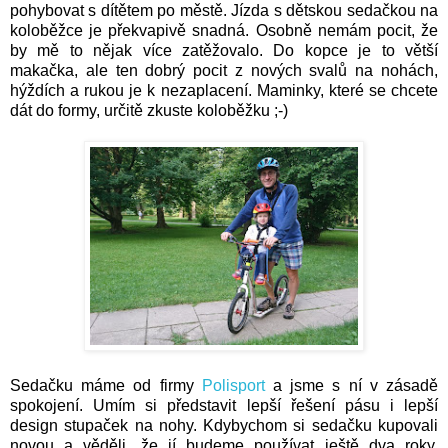
pohybovat s dítětem po městě. Jízda s dětskou sedačkou na
koloběžce je překvapivě snadná. Osobně nemám pocit, že
by mě to nějak více zatěžovalo. Do kopce je to větší
makačka, ale ten dobrý pocit z nových svalů na nohách,
hýždích a rukou je k nezaplacení. Maminky, které se chcete
dát do formy, určitě zkuste koloběžku ;-)
Sedačku máme od firmy
Polisport
a jsme s ní v zásadě
spokojení. Umím si představit lepší řešení pásu i lepší
design stupaček na nohy. Kdybychom si sedačku kupovali
novou a věděli, že jí budeme používat ještě dva roky,