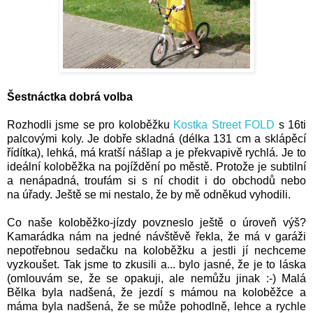
Šestnáctka dobrá volba
Rozhodli jsme se pro koloběžku
Kostka Street FOLD
s 16ti
palcovými koly. Je dobře skladná (délka 131 cm a sklápěcí
řídítka), lehká, má kratší nášlap a je překvapivě rychlá. Je to
ideální koloběžka na pojíždění po městě.
Protože je subtilní
a nenápadná, troufám si s ní chodit i do obchodů nebo
na
úřady. Ještě se mi nestalo, že by mě odněkud vyhodili.
Co naše koloběžko-jízdy povzneslo ještě o úroveň výš?
Kamarádka nám na jedné návštěvě řekla, že má v garáži
nepotřebnou sedačku na koloběžku a jestli jí nechceme
vyzkoušet. Tak jsme to zkusili a...
bylo jasné, že je to láska
(omlouvám se, že se opakuji, ale nemůžu jinak :-) Malá
Bělka byla nadšená, že jezdí s mámou na koloběžce a
máma byla nadšená, že se může pohodlně, lehce a rychle