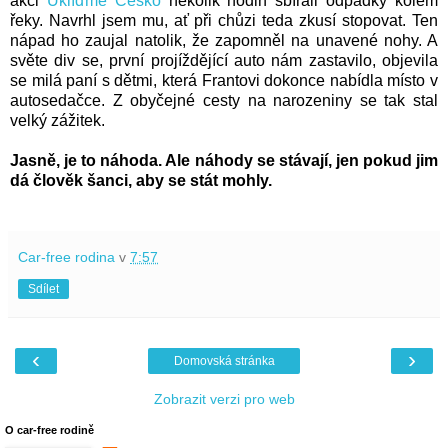
akci
Uklíďme Česko
několik hodin sbírali odpadky kolem
řeky. Navrhl jsem mu, ať při chůzi teda zkusí stopovat. Ten
nápad ho zaujal natolik, že zapomněl na unavené nohy. A
světe div se, první projíždějící auto nám zastavilo, objevila
se milá paní s dětmi, která Frantovi dokonce nabídla místo v
autosedačce. Z obyčejné cesty na narozeniny se tak stal
velký zážitek.
Jasně, je to náhoda. Ale náhody se stávají, jen pokud jim
dá člověk šanci, aby se stát mohly.
Car-free rodina
v
7:57
Sdílet
‹
›
Domovská stránka
Zobrazit verzi pro web
O car-free rodině