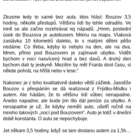
Zkusme tedy to samé bez auta. Idos hlásí: Bouzov 3,5
hodiny, několik přestupů. Většinu lidí by tohle odradilo. Ve
mně se ale začne rozehrávat rej nápadů. „Hmm, poslední
úsek do Bouzova je autobusem. Mrknu na mapu. Vlaková
zastávka 10 kilometrů daleko, to s malými dětmi pěšo
nedáme. Co třeba, kdyby to nebylo na den, ale na dva.
Mmm, přímo pod Bouzovem je zajímavé ubytko. Viděli
bychom v noci nasvícený hrad a bez davů. A druhý den
bychom dali ty jeskyně. Mezitím by měl Franta dost času, si
někde pohrát, na hřišti nebo v lese.“
Nakonec je z toho kvalitativně daleko větší zážitek. Jasněže
Bouzov s přespáním se dá realizovat z Frýdku-Místku i
autem. Ale hádám, že to většinu lidí vůbec nenapadne.
Anebo napadne, ale bude jim líto dát peníze za ubytko. A
nenapadne je už, že kdyby neměli auto, ušetří ročně na
mnoho takových „nocí pod Bouzovem“. Auto je totiž v dnešní
době konstanta. O autu se nepochybuje.
Jet někam 3,5 hodiny, když se tam dostanu autem za 1,5h…