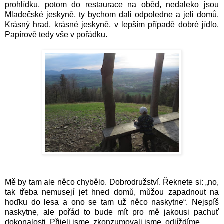
prohlídku, potom do restaurace na oběd, nedaleko jsou
Mladečské jeskyně, ty bychom dali odpoledne a jeli domů.
Krásný hrad, krásné jeskyně, v lepším případě dobré jídlo.
Papírově tedy vše v pořádku.
Mě by tam ale něco chybělo. Dobrodružství. Řeknete si: „no,
tak třeba nemusejí jet hned domů, můžou zapadnout na
hoďku do lesa a ono se tam už něco naskytne“. Nejspíš
naskytne, ale pořád to bude mít pro mě jakousi pachuť
dokonalosti. Přijeli jsme, zkonzumovali jsme, odjíždíme.