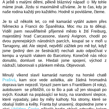
A ještě s malými dětmi, pěkně bláznivý nápad! ☺ My tohle
máme jinak. Jízdu si maximálně užíváme. Je to čas, kdy je
naše rodina každý pro každého. Hodně si povídáme, čteme.
Je to už několik let, co mě kamarád vytáhl autem přes
Německo a Francii do Španělska. Moc mu za to děkuji.
Viděl jsem neuvěřitelně příjemné město k žití Freiburg,
majestátný hrad Carcassone, slavný Avignon, chodil po
dvou pyrenejských národních parcích, koupal se v moři u
Tarragony, atd. Ale stejně, největší zážitek pro mě byl, když
jsme (jediný den ze šestnácti!) nechali auto odpočívat v
kempu a vyrazili vlakem do Barcelony. Konečně nás něco
donutilo, domluvit se. Hledali jsme spojení, východ z
nádraží, laborovali s plánkem města. Objevovali.
Minulý víkend slavil kamarád narozky na horské chatě
Prašivá
, kam sice vede asfaltka, ale žádná hromadná
doprava tam nejezdí. Vyrazil jsem tam s Františkem (4 roky),
autobusem se přiblížili, co to šlo a pak už jen stoupali po
svých. Koukali na popásající se kozy, na srandovní slepice,
které vypadaly, jako by měly kalhoty. Na stromy, které se
obalují listím a květy. Franta byl unavený, dopoledne jsme v