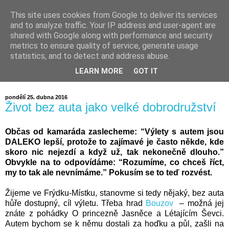
This site uses cookies from Google to deliver its services
and to analyze traffic. Your IP address and user-agent are
shared with Google along with performance and security
metrics to ensure quality of service, generate usage
statistics, and to detect and address abuse.
LEARN MORE
GOT IT
pondělí 25. dubna 2016
Život bez auta jako velké dobrodružství
Občas od kamaráda zaslecheme: “Výlety s autem jsou
DALEKO lepší, protože to zajímavé je často někde, kde
skoro nic nejezdí a když už, tak nekonečně dlouho.”
Obvykle na to odpovídáme: “Rozumíme, co chceš říct,
my to tak ale nevnímáme.” Pokusím se to teď rozvést.
Žijeme ve Frýdku-Místku, stanovme si tedy nějaký, bez auta
hůře dostupný, cíl výletu. Třeba hrad
Bouzov
– možná jej
znáte z pohádky O princezně Jasněce a Létajícím Ševci.
Autem bychom se k němu dostali za hoďku a půl, zašli na