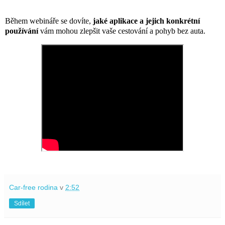
Během webináře se dovíte,
jaké aplikace a jejich konkrétní
používání
vám mohou zlepšit vaše cestování a pohyb bez auta.
Car-free rodina
v
2:52
Sdílet