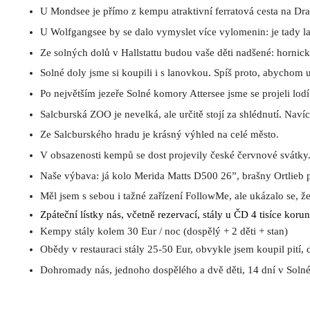
U Mondsee je přímo z kempu atraktivní ferratová cesta na Dra
U Wolfgangsee by se dalo vymyslet více vylomenin: je tady lan
Ze solných dolů v Hallstattu budou vaše děti nadšené: hornick
Solné doly jsme si koupili i s lanovkou. Spíš proto, abychom 
Po největším jezeře Solné komory Attersee jsme se projeli lodí
Salcburská ZOO je nevelká, ale určitě stojí za shlédnutí. Navíc
Ze Salcburského hradu je krásný výhled na celé město.
V obsazenosti kempů se dost projevily české červnové svátky. 
Naše výbava: já kolo Merida Matts D500 26”, brašny Ortlieb pře
Měl jsem s sebou i tažné zařízení FollowMe, ale ukázalo se, ž
Zpáteční lístky nás, včetně rezervací, stály u ČD 4 tisíce kor
Kempy stály kolem 30 Eur / noc (dospělý + 2 děti + stan)
Obědy v restauraci stály 25-50 Eur, obvykle jsem koupil pití, d
Dohromady nás, jednoho dospělého a dvě děti, 14 dní v Solné k