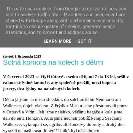
This site uses cookies from Google to deliver its services
and to analyze traffic. Your IP address and user-agent are
shared with Google along with performance and security
metrics to ensure quality of service, generate usage
statistics, and to detect and address abuse.
LEARN MORE
GOT IT
čtvrtek 9. listopadu 2023
Solná komora na kolech s dětmi
V červenci 2023 se čtyři tátové a sedm dětí, od 7 do 13 let, sešli v
rakouské Solné komoře, aby společně prožili, mezi kopci a
jezery, dva týdny na nabalených kolech.
Děti a já jsme na místo shledání, do salcburského Neumarkt am
Wallersee, dojeli vlakem. Z Frýdku-Místku jsme přestupovali pouze
v Ostravě a Vídni. Jeli jsme nalehko, většinu bagáže a kola jsme
dali do auta Honzovi. Auta jsme nechali poblíž kempu Seecamp
Wallersee, vykoupali se, ugrilovali Honzovy dobroty a druhý den
vyrazili na naši trasu. Itinerář Ubíků byl následující: