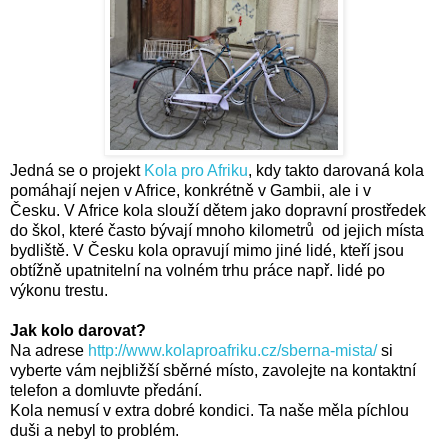
Jedná se o projekt
Kola pro Afriku
, kdy takto darovaná kola
pomáhají nejen v Africe, konkrétně v Gambii, ale i v
Česku.
V Africe kola slouží dětem jako dopravní prostředek
do škol, které často bývají mnoho kilometrů od jejich místa
bydliště.
V Česku kola opravují mimo jiné lidé,
kteří jsou
obtížně upatnitelní na volném trhu práce např.
lidé po
výkonu trestu.
Jak kolo darovat?
Na adrese
http://www.kolaproafriku.cz/sberna-mista/
si
vyberte vám nejbližší sběrné místo, zavolejte na kontaktní
telefon a domluvte předání.
Kola nemusí v extra dobré kondici. Ta naše měla píchlou
duši a nebyl to problém.