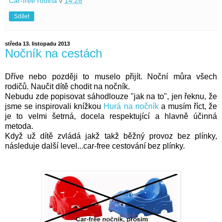
Car-free rodina
v
14:28
Sdílet
středa 13. listopadu 2013
Nočník na cestách
Dříve nebo později to muselo přijít. Noční můra všech
rodičů. Naučit dítě chodit na nočník.
Nebudu zde popisovat sáhodlouze "jak na to", jen řeknu, že
jsme se inspirovali knížkou
Hurá na nočník
a musím říct, že
je to velmi šetrná, docela respektující a hlavně účinná
metoda.
Když už dítě zvládá jakž takž běžný provoz bez plínky,
následuje další level...car-free cestování bez plínky.