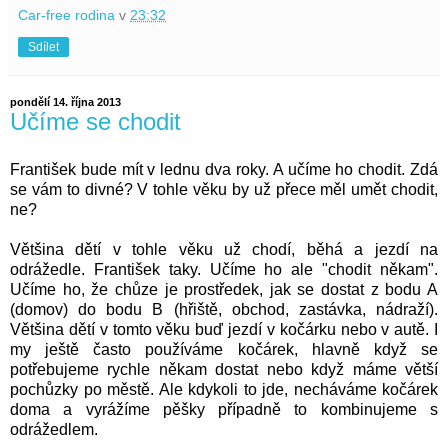
Car-free rodina
v
23:32
Sdílet
pondělí 14. října 2013
Učíme se chodit
František bude mít v lednu dva roky. A učíme ho chodit. Zdá
se vám to divné? V tohle věku by už přece měl umět chodit,
ne?
Většina dětí v tohle věku už chodí, běhá a jezdí na
odrážedle. František taky. Učíme ho ale "chodit někam".
Učíme ho, že chůze je prostředek, jak se dostat z bodu A
(domov) do bodu B (hřiště, obchod, zastávka, nádraží).
Většina dětí v tomto věku buď jezdí v kočárku nebo v autě. I
my ještě často používáme kočárek, hlavně když se
potřebujeme rychle někam dostat nebo když máme větší
pochůzky po městě. Ale kdykoli to jde, necháváme kočárek
doma a vyrážíme pěšky případně to kombinujeme s
odrážedlem.