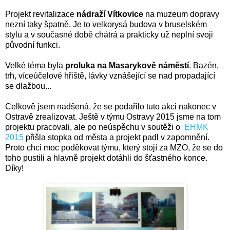
Projekt revitalizace
nádraží Vítkovice
na muzeum dopravy
nezní taky špatně. Je to velkorysá budova v bruselském
stylu a v současné době chátrá a prakticky už neplní svoji
původní funkci.
Velké téma byla
proluka na Masarykově náměstí
. Bazén,
trh, víceúčelové hřiště, lávky vznášející se nad propadající
se dlažbou...
Celkově jsem nadšená, že se podařilo tuto akci nakonec v
Ostravě zrealizovat. Ještě v týmu Ostravy 2015 jsme na tom
projektu pracovali, ale po neúspěchu v soutěži o
EHMK
2015
přišla stopka od města a projekt padl v zapomnění.
Proto chci moc poděkovat týmu, který stojí za MZO, že se do
toho pustili a hlavně projekt dotáhli do šťastného konce.
Díky!