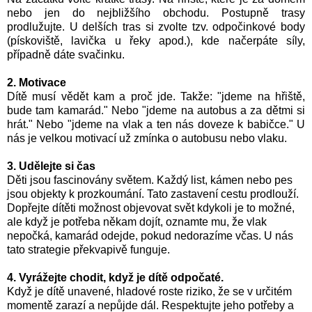
nebo jen do nejbližšího obchodu. Postupně trasy
prodlužujte. U delších tras si zvolte tzv. odpočinkové body
(pískoviště, lavička u řeky apod.), kde načerpáte síly,
případně dáte svačinku.
2. Motivace
Dítě musí vědět kam a proč jde. Takže: "jdeme na hřiště,
bude tam kamarád." Nebo "jdeme na autobus a za dětmi si
hrát." Nebo "jdeme na vlak a ten nás doveze k babičce." U
nás je velkou motivací už zmínka o autobusu nebo vlaku.
3. Udělejte si čas
Děti jsou fascinovány světem. Každý list, kámen nebo pes
jsou objekty k prozkoumání. Tato zastavení cestu prodlouží.
Dopřejte dítěti možnost objevovat svět kdykoli je to možné,
ale když je potřeba někam dojít, oznamte mu, že vlak
nepočká, kamarád odejde, pokud nedorazíme včas. U nás
tato strategie překvapivě funguje.
4. Vyrážejte chodit, když je dítě odpočaté.
Když je dítě unavené, hladové roste riziko, že se v určitém
momentě zarazí a nepůjde dál. Respektujte jeho potřeby a