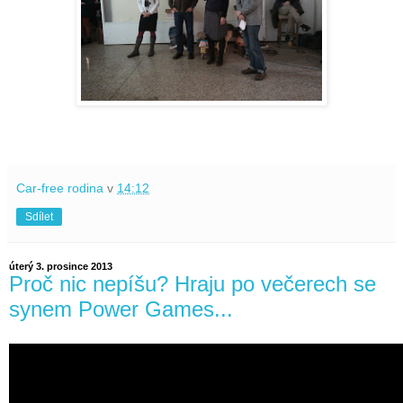
Car-free rodina
v
14:12
Sdílet
úterý 3. prosince 2013
Proč nic nepíšu? Hraju po večerech se
synem Power Games...