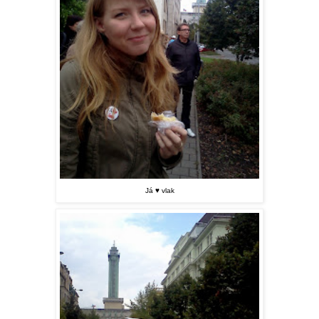
Já
♥ vlak