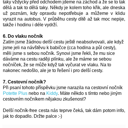
taky vždycky před odchodem jdeme na záchod a že se to tak
dělá a tak to dělá taky. Někdy je kolem toho křik, ale dneska
už poznám, kdy opravdu nepotřebuje a můžeme v klidu
vyrazit na autobus. V průběhu cesty dítě až tak moc nepije,
takže i hodinu i déle vydrží.
6. Do vlaku nočník
Zatím jsme žádnou delší cestu ještě neabsolvovali, ale když
jsme jeli na návštěvu k babičce (cca hodina a půl cesty),
měli jsme s sebou nočník. Synovi jsme řekli, že mu sice
dáváme na cestu raději plínku, ale že máme se sebou
nočníček, že se může když tak vyčurat ve vlaku. Na to
nakonec nedošlo, ale je to řešení i pro delší cesty.
7. Cestovní nočník?
Při psaní tohoto příspěvku jsme narazila na cestovní nočník
Potette Plus
nebo na
Kiddy
. Máte někdo s tímto nebo jiným
cestovním nočníkem nějakou zkušenost?
Delší nočník-free cesta nás teprve čeká, tak dám potom info,
jak to dopadlo. Držte palce :-)