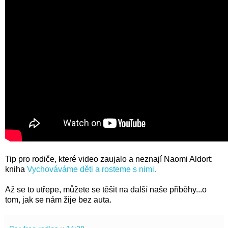
Tip pro rodiče, které video zaujalo a neznají Naomi Aldort:
k
niha
Vychováváme děti a rosteme s nimi.
Až se to utřepe, můžete se těšit na další naše příběhy...o
tom, jak se nám žije bez auta.