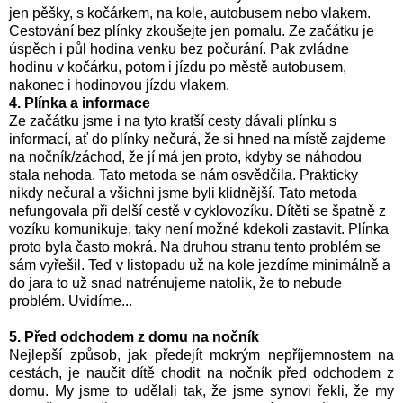
jen pěšky, s kočárkem, na kole, autobusem nebo vlakem.
Cestování bez plínky zkoušejte jen pomalu. Ze začátku je
úspěch i půl hodina venku bez počurání. Pak zvládne
hodinu v kočárku, potom i jízdu po městě autobusem,
nakonec i hodinovou jízdu vlakem.
4. Plínka a informace
Ze začátku jsme i na tyto kratší cesty dávali plínku s
informací, ať do plínky nečurá, že si hned na místě zajdeme
na nočník/záchod, že jí má jen proto, kdyby se náhodou
stala nehoda. Tato metoda se nám osvědčila. Prakticky
nikdy nečural a všichni jsme byli klidnější. Tato metoda
nefungovala při delší cestě v cyklovozíku. Dítěti se špatně z
vozíku komunikuje, taky není možné kdekoli zastavit. Plínka
proto byla často mokrá. Na druhou stranu tento problém se
sám vyřešil. Teď v listopadu už na kole jezdíme minimálně a
do jara to už snad natrénujeme natolik, že to nebude
problém. Uvidíme...
5. Před odchodem z domu na nočník
Nejlepší způsob, jak předejít mokrým nepříjemnostem na
cestách, je naučit dítě chodit na nočník před odchodem z
domu. My jsme to udělali tak, že jsme synovi řekli, že my