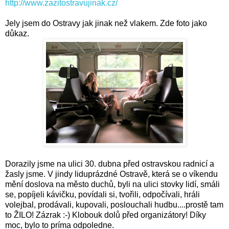
http://www.zazitostravujinak.cz/
Jely jsem do Ostravy jak jinak než vlakem. Zde foto jako
důkaz.
Dorazily
jsme na ulici 30. dubna před ostravskou radnicí a
žasly jsme. V jindy liduprázdné Ostravě, která se o víkendu
mění doslova na město duchů, byli na ulici stovky lidí, smáli
se, popíjeli kávičku, povídali si, tvořili, odpočívali, hráli
volejbal, prodávali, kupovali, poslouchali hudbu....prostě tam
to ŽILO! Zázrak :-) Klobouk dolů před organizátory! Díky
moc, bylo to príma odpoledne.