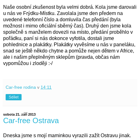
Naše osobní zkušenost byla velmi dobrá. Kola jsme darovali
u nás ve Frýdku-Místku. Zavolala jsme den předem na
uvedené telefonní číslo a domluvila čas předání (byla
možnost i mimo oficiální sběrný čas). Druhý den jsme kola
společně s manželem dovezli na místo, předání proběhlo v
pořádku, paní si nás dokonce vyfotila, dostali jsme
pohlednice a plakátky. Plakátky vyvěsíme u nás v paneláku,
snad se ještě někdo chytne a pomůže nejen dětem v Africe,
ale i našim přeplněným sklepům (pravda, občas nám
vypomůžou i zloději :-/
Car-free rodina
v
14:11
Sdílet
sobota 21. září 2013
Car-free Ostrava
Dneska jsme s mojí maminkou vyrazili zažít Ostravu jinak.