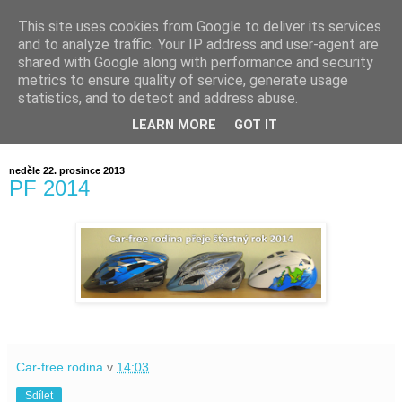
This site uses cookies from Google to deliver its services
and to analyze traffic. Your IP address and user-agent are
shared with Google along with performance and security
metrics to ensure quality of service, generate usage
statistics, and to detect and address abuse.
LEARN MORE
GOT IT
neděle 22. prosince 2013
PF 2014
Car-free rodina
v
14:03
Sdílet