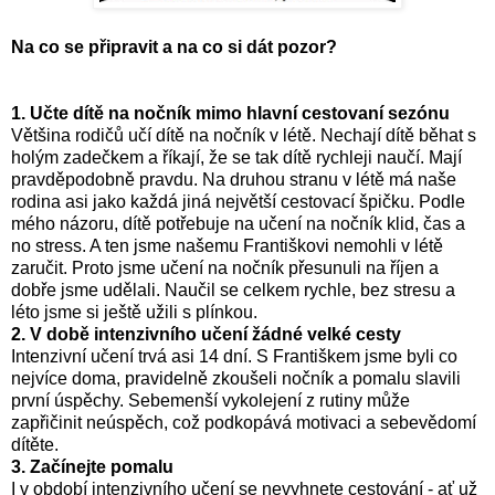
Na co se připravit a na co si dát pozor?
1. Učte dítě na nočník mimo hlavní cestovaní sezónu
Většina rodičů učí dítě na nočník v létě. Nechají dítě běhat s
holým zadečkem a říkají, že se tak dítě rychleji naučí. Mají
pravděpodobně pravdu. Na druhou stranu v létě má naše
rodina asi jako každá jiná největší cestovací špičku. Podle
mého názoru, dítě potřebuje na učení na nočník klid, čas a
no stress. A ten jsme našemu Františkovi nemohli v létě
zaručit. Proto jsme učení na nočník přesunuli na říjen a
dobře jsme udělali. Naučil se celkem rychle, bez stresu a
léto jsme si ještě užili s plínkou.
2. V době intenzivního učení žádné velké cesty
Intenzivní učení trvá asi 14 dní.
S Františkem jsme byli co
nejvíce doma, pravidelně zkoušeli nočník a pomalu slavili
první úspěchy. Sebemenší vykolejení z rutiny může
zapřičinit neúspěch, což podkopává motivaci a sebevědomí
dítěte.
3. Začínejte pomalu
I v období intenzivního učení se nevyhnete cestování - ať už