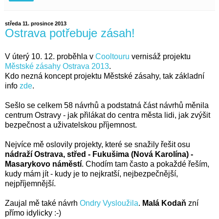
středa 11. prosince 2013
Ostrava potřebuje zásah!
V úterý 10. 12. proběhla v
Cooltouru
vernisáž projektu
Městské zásahy Ostrava 2013
.
Kdo nezná koncept projektu Městské zásahy, tak základní
info
zde
.
Sešlo se celkem 58 návrhů a podstatná část návrhů měnila
centrum Ostravy - jak přilákat do centra města lidi, jak zvýšit
bezpečnost a uživatelskou příjemnost.
Nejvíce mě oslovily projekty, které se snažily řešit osu
nádraží Ostrava, střed - Fukušima (Nová Karolína) -
Masarykovo náměstí
. Chodím tam často a pokaždé řeším,
kudy mám jít - kudy je to nejkratší, nejbezpečnější,
nejpříjemnější.
Zaujal mě také návrh
Ondry Vysloužila
.
Malá Kodaň
zní
přímo idylicky :-)