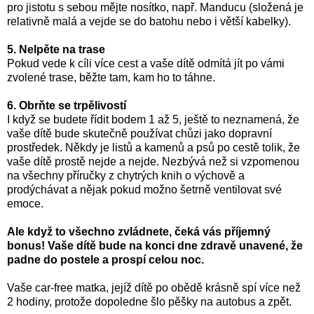
pro jistotu s sebou mějte nosítko, např. Manducu (složená je
relativně malá a vejde se do batohu nebo i větší kabelky).
5. Nelpěte na trase
Pokud vede k cíli více cest a vaše dítě odmítá jít po vámi
zvolené trase, běžte tam, kam ho to táhne.
6. Obrňte se trpělivostí
I když se budete řídit bodem 1 až 5, ještě to neznamená, že
vaše dítě bude skutečně používat chůzi jako dopravní
prostředek. Někdy je listů a kamenů a psů po cestě tolik, že
vaše dítě prostě nejde a nejde. Nezbývá než si vzpomenou
na všechny příručky z chytrých knih o výchově a
prodýchávat a nějak pokud možno šetrně ventilovat své
emoce.
Ale když to všechno zvládnete, čeká vás příjemný
bonus! Vaše dítě bude na konci dne zdravě unavené, že
padne do postele a prospí celou noc.
Vaše car-free matka, jejíž dítě po obědě krásně spí více než
2 hodiny, protože dopoledne šlo pěšky na autobus a zpět.