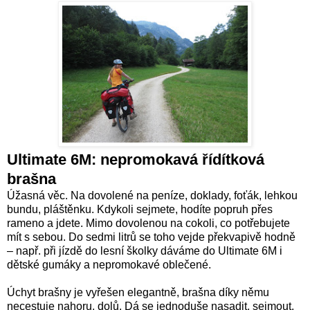
Ultimate 6M: nepromokavá řídítková
brašna
Úžasná věc. Na dovolené na peníze, doklady, foťák, lehkou
bundu, pláštěnku. Kdykoli sejmete, hodíte popruh přes
rameno a jdete. Mimo dovolenou na cokoli, co potřebujete
mít s sebou. Do sedmi litrů se toho vejde překvapivě hodně
– např. při jízdě do lesní školky dáváme do Ultimate 6M i
dětské gumáky a nepromokavé oblečené.
Úchyt brašny je vyřešen elegantně, brašna díky němu
necestuje nahoru, dolů. Dá se jednoduše nasadit, sejmout,