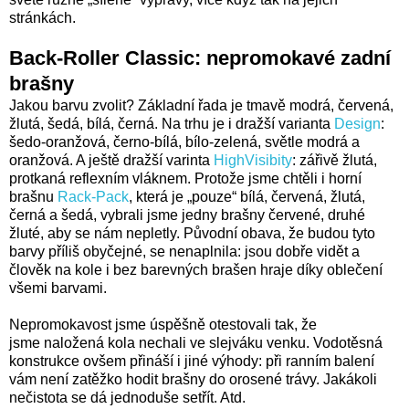
stránkách.
Back-Roller Classic: nepromokavé zadní
brašny
Jakou barvu zvolit? Základní řada je tmavě modrá, červená,
žlutá, šedá, bílá, černá. Na trhu je i dražší varianta
Design
:
šedo-oranžová, černo-bílá, bílo-zelená, světle modrá a
oranžová. A ještě dražší varinta
HighVisibity
: zářivě žlutá,
protkaná reflexním vláknem. Protože jsme chtěli i horní
brašnu
Rack-Pack
, která je „pouze“ bílá, červená, žlutá,
černá a šedá, vybrali jsme jedny brašny červené, druhé
žluté, aby se nám nepletly. Původní obava, že budou tyto
barvy příliš obyčejné, se nenaplnila: jsou dobře vidět a
člověk na kole i bez barevných brašen hraje díky oblečení
všemi barvami.
Nepromokavost jsme úspěšně otestovali tak, že
jsme naložená kola nechali ve slejváku venku. Vodotěsná
konstrukce ovšem přináší i jiné výhody: při ranním balení
vám není zatěžko hodit brašny do orosené trávy. Jakákoli
nečistota se dá jednoduše setřít. Atd.