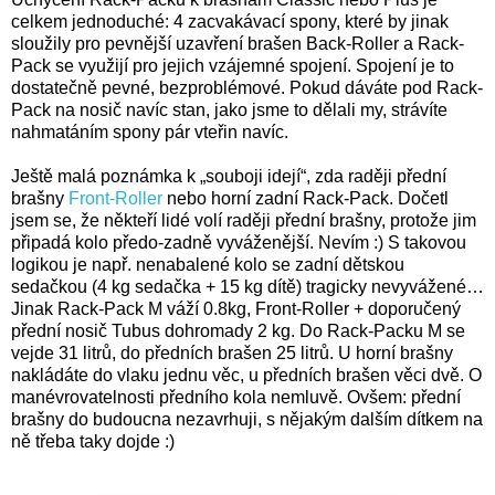
celkem jednoduché: 4 zacvakávací spony, které by jinak
sloužily pro pevnější uzavření brašen Back-Roller a Rack-
Pack se využijí pro jejich vzájemné spojení. Spojení je to
dostatečně pevné, bezproblémové. Pokud dáváte pod Rack-
Pack na nosič navíc stan, jako jsme to dělali my, strávíte
nahmatáním spony pár vteřin navíc.
Ještě malá poznámka k „souboji idejí“, zda raději přední
brašny
Front-Roller
nebo horní zadní Rack-Pack. Dočetl
jsem se, že někteří lidé volí raději přední brašny, protože jim
připadá kolo předo-zadně vyváženější. Nevím :) S takovou
logikou je např. nenabalené kolo se zadní dětskou
sedačkou (4 kg sedačka + 15 kg dítě) tragicky nevyvážené…
Jinak Rack-Pack M váží 0.8kg, Front-Roller + doporučený
přední nosič Tubus dohromady 2 kg. Do Rack-Packu M se
vejde 31 litrů, do předních brašen 25 litrů. U horní brašny
nakládáte do vlaku jednu věc, u předních brašen věci dvě. O
manévrovatelnosti předního kola nemluvě. Ovšem: přední
brašny do budoucna nezavrhuji, s nějakým dalším dítkem na
ně třeba taky dojde :)