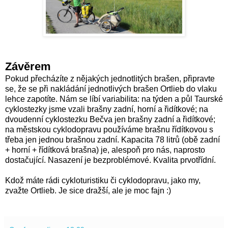
Závěrem
Pokud přecházíte z nějakých jednotlitých brašen, připravte
se, že se při nakládání jednotlivých brašen Ortlieb do vlaku
lehce zapotíte. Nám se líbí variabilita: na týden a půl Taurské
cyklostezky jsme vzali brašny zadní, horní a řidítkové; na
dvoudenní cyklostezku Bečva jen brašny zadní a řidítkové;
na městskou cyklodopravu používáme brašnu řídítkovou s
třeba jen jednou brašnou zadní. Kapacita 78 litrů (obě zadní
+ horní + řídítková brašna) je, alespoň pro nás, naprosto
dostačující. Nasazení je bezproblémové. Kvalita prvotřídní.
Kdož máte rádi cykloturistiku či cyklodopravu, jako my,
zvažte Ortlieb. Je sice dražší, ale je moc fajn :)