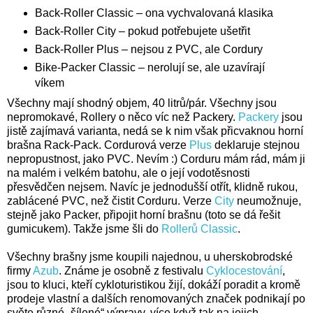
Back-Roller Classic – ona vychvalovaná klasika
Back-Roller City – pokud potřebujete ušetřit
Back-Roller Plus – nejsou z PVC, ale Cordury
Bike-Packer Classic – nerolují se, ale uzavírají
víkem
Všechny mají shodný objem, 40 litrů/pár. Všechny jsou
nepromokavé, Rollery o něco víc než Packery.
Packery
jsou
jistě zajímavá varianta, nedá se k nim však přicvaknou horní
brašna Rack-Pack. Cordurová verze
Plus
deklaruje stejnou
nepropustnost, jako PVC. Nevím :) Corduru mám rád, mám ji
na malém i velkém batohu, ale o její vodotěsnosti
přesvědčen nejsem. Navíc je jednodušší otřít, klidně rukou,
zablácené PVC, než čistit Corduru. Verze
City
neumožnuje,
stejně jako Packer, připojit horní brašnu (toto se dá řešit
gumicukem). Takže jsme šli do
Rollerů Classic
.
Všechny brašny jsme koupili najednou, u uherskobrodské
firmy
Azub
. Známe je osobně z festivalu
Cyklocestování
,
jsou to kluci, kteří cykloturistikou žijí, dokáží poradit a kromě
prodeje vlastní a dalších renomovaných značek podnikají po
světe různé „šílené“ výpravy, více když tak na jejich