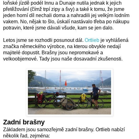
loňské jízdě podél Innu a Dunaje nutila jednak k jejich
přetěžování (čímž trpí zipy a švy) a také k tomu, že jsme
jeden horní díl nechali doma a nahradili jej velkým lodním
vakem. No, nějak to šlo, úskalí nastávalo třeba po nákupu
potravin, které jsme dávali všude, kam se jen dalo.
Letos jsme se rozhodli posunout dál.
Ortlieb
je vyhlášená
značka německého výrobce, na kterou obvykle nedají
majitelé dopustit. Brašny jsou nepromokavé a
velkoobjemové. Tady jsou naše dosavadní zkušenosti.
Zadní brašny
Základem jsou samozřejmě zadní brašny. Ortlieb nabízí
několik řad, zejména: