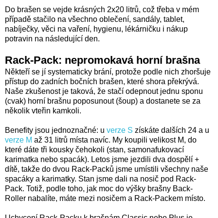
Do brašen se vejde krásných 2x20 litrů, což třeba v mém
případě stačilo na všechno oblečení, sandály, tablet,
nabíječky, věci na vaření, hygienu, lékárničku i nákup
potravin na následující den.
Rack-Pack: nepromokavá horní brašna
Někteří se jí systematicky brání, protože podle nich zhoršuje
přístup do zadních bočních brašen, které shora překrývá.
Naše zkušenost je taková, že stačí odepnout jednu sponu
(cvak) horní brašnu poposunout (šoup) a dostanete se za
několik vteřin kamkoli.
Benefity jsou jednoznačné: u
verze S
získáte dalších 24 a u
verze M
až 31 litrů místa navíc. My koupili velikost M, do
které dáte tři kousky čehokoli (stan, samonafukovací
karimatka nebo spacák). Letos jsme jezdili dva dospělí +
dítě, takže do dvou Rack-Packů jsme umístili všechny naše
spacáky a karimatky. Stan jsme dali na nosič pod Rack-
Pack. Totiž, podle toho, jak moc do výšky brašny Back-
Roller nabalíte, máte mezi nosičem a Rack-Packem místo.
Uchycení Rack-Packu k brašnám Classic nebo Plus je