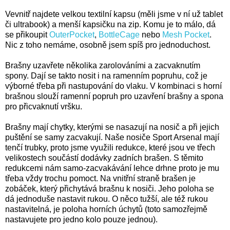
Vevnitř najdete velkou textilní kapsu (měli jsme v ní už tablet
či ultrabook) a menší kapsičku na zip. Komu je to málo, dá
se přikoupit
OuterPocket
,
BottleCage
nebo
Mesh Pocket
.
Nic z toho nemáme, osobně jsem spíš pro jednoduchost.
Brašny uzavřete několika zarolováními a zacvaknutím
spony. Dají se takto nosit i na ramenním popruhu, což je
výborné třeba při nastupování do vlaku. V kombinaci s horní
brašnou slouží ramenní popruh pro uzavření brašny a spona
pro přicvaknutí vršku.
Brašny mají chytky, kterými se nasazují na nosič a při jejich
puštění se samy zacvakují. Naše nosiče Sport Arsenal mají
tenčí trubky, proto jsme využili redukce, které jsou ve třech
velikostech součástí dodávky zadních brašen. S těmito
redukcemi nám samo-zacvakávání lehce drhne proto je mu
třeba vždy trochu pomoct. Na vnitřní straně brašen je
zobáček, který přichytává brašnu k nosiči. Jeho poloha se
dá jednoduše nastavit rukou. O něco tužší, ale též rukou
nastavitelná, je poloha horních úchytů (toto samozřejmě
nastavujete pro jedno kolo pouze jednou).