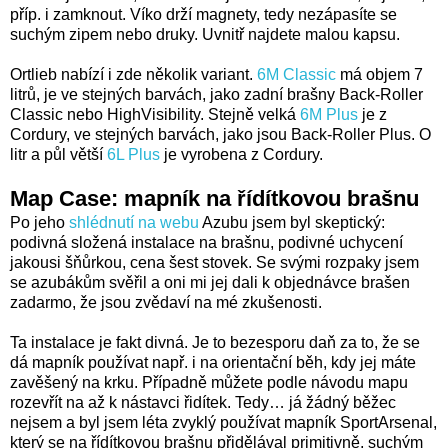
příp. i zamknout. Víko drží magnety, tedy nezápasíte se
suchým zipem nebo druky. Uvnitř najdete malou kapsu.
Ortlieb nabízí i zde několik variant.
6M Classic
má objem 7
litrů, je ve stejných barvách, jako zadní brašny Back-Roller
Classic nebo HighVisibility. Stejně velká
6M Plus
je z
Cordury, ve stejných barvách, jako jsou Back-Roller Plus. O
litr a půl větší
6L Plus
je vyrobena z Cordury.
Map Case: mapník na řídítkovou brašnu
Po jeho
shlédnutí na webu
Azubu jsem byl skeptický:
podivná složená instalace na brašnu, podivné uchycení
jakousi šňůrkou, cena šest stovek. Se svými rozpaky jsem
se azubákům svěřil a oni mi jej dali k objednávce brašen
zadarmo, že jsou zvědaví na mé zkušenosti.
Ta instalace je fakt divná. Je to bezesporu daň za to, že se
dá mapník používat např. i na orientační běh, kdy jej máte
zavěšený na krku. Případně můžete podle návodu mapu
rozevřít na až k nástavci řidítek. Tedy… já žádný běžec
nejsem a byl jsem léta zvyklý používat mapník SportArsenal,
který se na řídítkovou brašnu přidělával primitivně, suchým