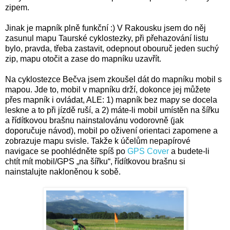
zipem.
Jinak je mapník plně funkční :) V Rakousku jsem do něj
zasunul mapu Taurské cyklostezky, při přehazování listu
bylo, pravda, třeba zastavit, odepnout obouruč jeden suchý
zip, mapu otočit a zase do mapníku uzavřít.
Na cyklostezce Bečva jsem zkoušel dát do mapníku mobil s
mapou. Jde to, mobil v mapníku drží, dokonce jej můžete
přes mapník i ovládat, ALE: 1) mapník bez mapy se docela
leskne a to při jízdě ruší, a 2) máte-li mobil umístěn na šířku
a řídítkovou brašnu nainstalovánu vodorovně (jak
doporučuje návod), mobil po oživení orientaci zapomene a
zobrazuje mapu svisle. Takže k účelům nepapírové
navigace se poohlédněte spíš po
GPS Cover
a budete-li
chtít mít mobil/GPS „na šířku“, řídítkovou brašnu si
nainstalujte nakloněnou k sobě.