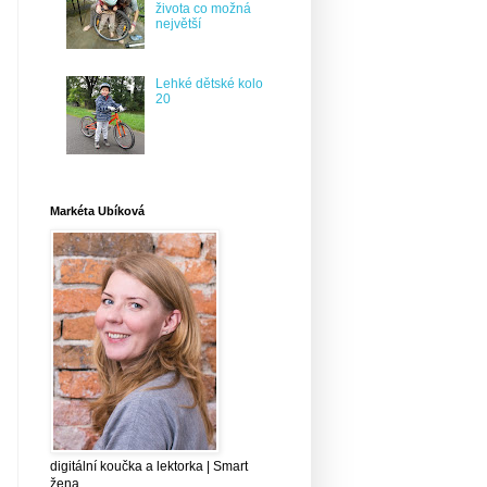
života co možná
největší
Lehké dětské kolo
20
Markéta Ubíková
digitální koučka a lektorka | Smart
žena