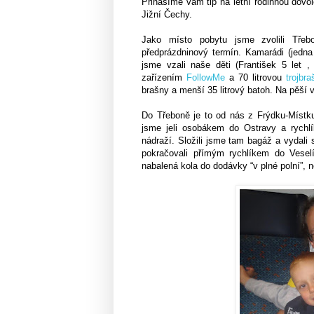
Přinášíme vám tip na letní rodinnou dovo
Jižní Čechy.
Jako místo pobytu jsme zvolili Třebo
předprázdninový termín. Kamarádi (jedna
jsme vzali naše děti (František 5 let
zařízením
FollowMe
a 70 litrovou
trojbr
brašny a menší 35 litrový batoh. Na pěší 
Do Třeboně je to od nás z Frýdku-Místku 
jsme jeli osobákem do Ostravy a rych
nádraží. Složili jsme tam bagáž a vydal
pokračovali přímým rychlíkem do Vesel
nabalená kola do dodávky “v plné polní”, n