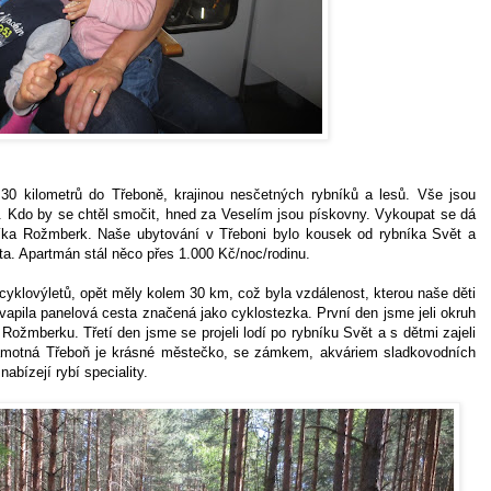
 30 kilometrů do Třeboně, krajinou nesčetných rybníků a lesů. Vše jsou
. Kdo by se chtěl smočit, hned za Veselím jsou pískovny. Vykoupat se dá
níka Rožmberk. Naše ubytování v Třeboni bylo kousek od rybníka Svět a
ta. Apartmán stál něco přes 1.000 Kč/noc/rodinu.
 cyklovýletů, opět měly kolem 30 km, což byla vzdálenost, kterou naše děti
apila panelová cesta značená jako cyklostezka. První den jsme jeli okruh
ožmberku. Třetí den jsme se projeli lodí po rybníku Svět a s dětmi zajeli
motná Třeboň je krásné městečko, se zámkem, akváriem sladkovodních
abízejí rybí speciality.