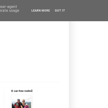
 user-agent
nerate usage
LEARN MORE
GOT IT
O car-free rodině