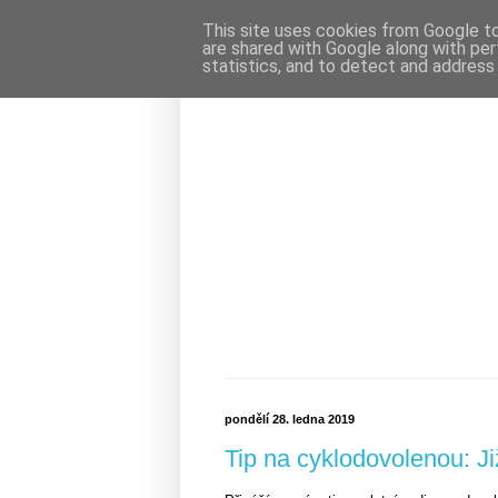
This site uses cookies from Google to 
are shared with Google along with per
statistics, and to detect and address
pondělí 28. ledna 2019
Tip na cyklodovolenou: J