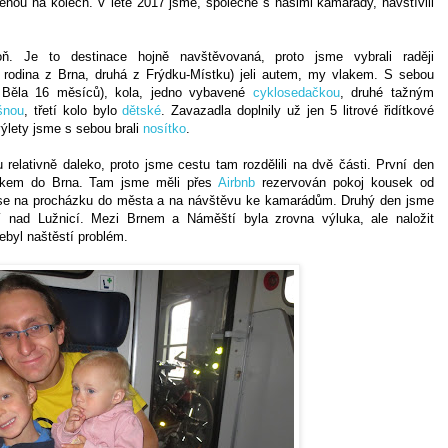
lenou na kolech. V létě 2017 jsme, společně s našimi kamarády, navštívili
ň. Je to destinace hojně navštěvovaná, proto jsme vybrali raději
 rodina z Brna, druhá z Frýdku-Místku) jeli autem, my vlakem. S sebou
 , Běla 16 měsíců), kola, jedno vybavené
cyklosedačkou
, druhé tažným
ašnou
, třetí kolo bylo
dětské
. Zavazadla doplnily už jen 5 litrové řidítkové
výlety jsme s sebou brali
nosítko
.
relativně daleko, proto jsme cestu tam rozdělili na dvě části. První den
líkem do Brna. Tam jsme měli přes
Airbnb
rezervován pokoj kousek od
i se na procházku do města a na návštěvu ke kamarádům. Druhý den jsme
í nad Lužnicí. Mezi Brnem a Náměští byla zrovna výluka, ale naložit
ebyl naštěstí problém.