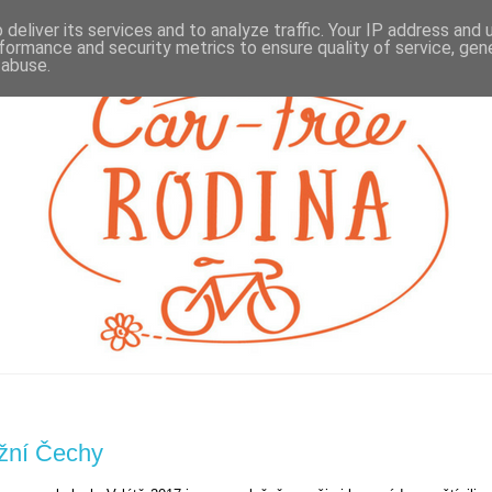
deliver its services and to analyze traffic. Your IP address and
formance and security metrics to ensure quality of service, ge
 abuse.
ižní Čechy