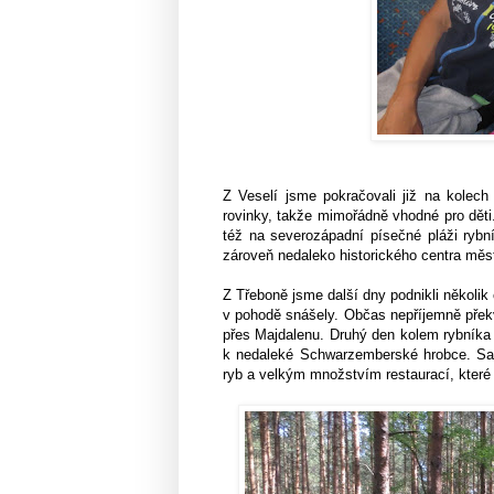
Z Veselí jsme pokračovali již na kolech
rovinky, takže mimořádně vhodné pro děti
též na severozápadní písečné pláži ryb
zároveň nedaleko historického centra měs
Z Třeboně jsme další dny podnikli několik
v pohodě snášely. Občas nepříjemně překv
přes Majdalenu. Druhý den kolem rybníka R
k nedaleké Schwarzemberské hrobce. Sa
ryb a velkým množstvím restaurací, které n