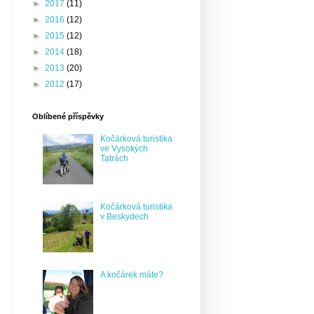
►
2017
(11)
►
2016
(12)
►
2015
(12)
►
2014
(18)
►
2013
(20)
►
2012
(17)
Oblíbené příspěvky
Kočárková turistika
ve Vysokých
Tatrách
Kočárková turistika
v Beskydech
A kočárek máte?