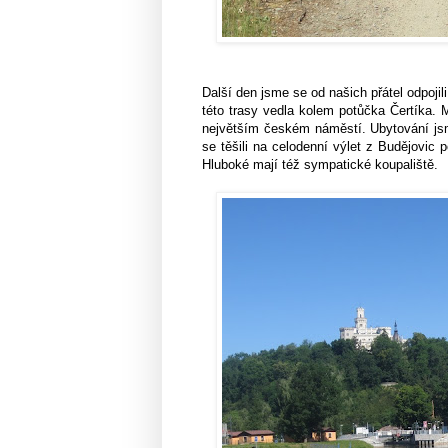
Další den jsme se od našich přátel odpoji
této trasy vedla kolem potůčka Čertíka. M
největším českém náměstí. Ubytování js
se těšili na celodenní výlet z Budějovic 
Hluboké mají též sympatické koupaliště.