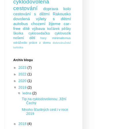
cyklodovolená
cestování
doprava
kolo
cestování s dětmi
Rakousko
dovolená
výlety s dětmi
autobus
chození
žijeme car-
free
dítě
výbava
kočárek
pěšky
školka
cyklosedačka
cyklovozík
nošení dětí
hory
minimalismus
odrážedlo
práce z domu
dobrodružství
turistika
Archiv blogu
►
2023
(7)
►
2022
(1)
►
2020
(1)
▼
2019
(2)
▼
ledna
(2)
Tip na cyklodovolenou: Jižní
Čechy
Mnoho šťastných cest i v roce
2019
►
2018
(4)