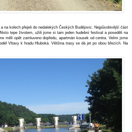
li a na kolech přejeli do nedalekých Českých Budějovic. Nejpůsobivější část
ěsto tepe životem, užili jsme si tam jeden hudební festival a poseděli na
me měli opět zamluveno dopředu, apartmán kousek od centra. Velmi jsme
podél Vltavy k hradu Hluboká. Většina trasy se dá jet po obou březích. Na