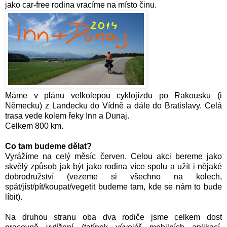
jako car-free rodina vracíme na místo činu.
Máme v plánu velkolepou cyklojízdu po Rakousku (i
Německu) z Landecku do Vídně a dále do Bratislavy. Celá
trasa vede kolem řeky Inn a Dunaj.
Celkem 800 km.
Co tam budeme dělat?
Vyrážíme na celý měsíc červen. Celou akci bereme jako
skvělý způsob jak být jako rodina více spolu a užít i nějaké
dobrodružství (vezeme si všechno na kolech,
spát/jíst/pít/koupat/vegetit budeme tam, kde se nám to bude
líbit).
Na druhou stranu oba dva rodiče jsme celkem dost