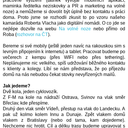
pracovně vytížení (tatínek vývojář mobilních aplikací,
maminka ředitelka neziskovky a PR a marketing na volné
noze) a nemůžeme si dovolit být úplně bez kontaktu s práci
doma. Proto jsme se rozhodli zkusit to po vzoru našeho
kamaráda Roberta Vlacha jako digitální nomádi. O co jde se
nejlépe dozvíte na webu
Na volné noze
nebo přímo od
Roba (
rozhovor na ČT
).
Bereme si své mobily (ještě jeden navíc na rakouskou sim s
levným připojením k internetu) a tablet. Pracovat budeme po
večerech z kempu (přes WIFI nebo přes tethering).
Neplánujeme nic velkého, spíš udržování běžného kontaktu
s klienty a kolegy. Líbí se nám představa, že po příjezdu
domů na nás nebudou čekat stovky nevyřízených mailů.
Jak jedeme?
Dvě kola, jeden cyklovozík.
Z F-M na kole na nádraží Ostrava, Svinov na vlak směr
Břeclav, kde přespíme.
Druhý den vlak směr Vídeň, přestup na vlak do Landecku. A
pak už kolmo kolem Innu a Dunaje. Zpět vlakem domů
vlakem z Bratislavy (nebo od tama, kam dojedeme).
Nechceme nic hrotit. Cíl a délku trasy budeme upravovat s