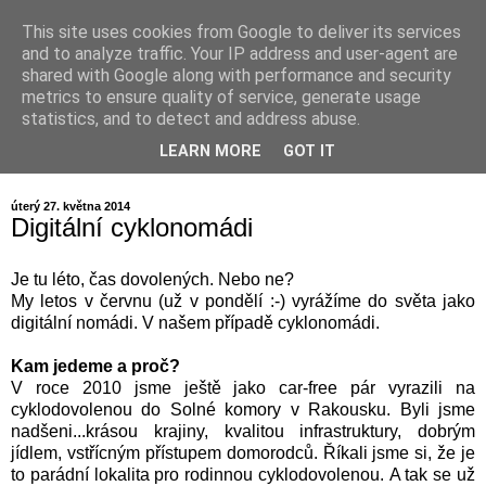
This site uses cookies from Google to deliver its services
and to analyze traffic. Your IP address and user-agent are
shared with Google along with performance and security
metrics to ensure quality of service, generate usage
statistics, and to detect and address abuse.
LEARN MORE
GOT IT
úterý 27. května 2014
Digitální cyklonomádi
Je tu léto, čas dovolených. Nebo ne?
My letos v červnu (už v pondělí :-) vyrážíme do světa jako
digitální nomádi. V našem případě cyklonomádi.
Kam jedeme a proč?
V roce 2010 jsme ještě jako car-free pár vyrazili na
cyklodovolenou do Solné komory v Rakousku. Byli jsme
nadšeni...krásou krajiny, kvalitou infrastruktury, dobrým
jídlem, vstřícným přístupem domorodců. Říkali jsme si, že je
to parádní lokalita pro rodinnou cyklodovolenou.
A tak se už