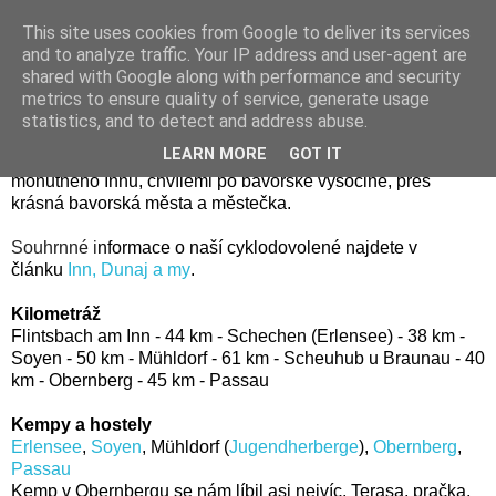
This site uses cookies from Google to deliver its services
and to analyze traffic. Your IP address and user-agent are
shared with Google along with performance and security
středa 24. září 2014
metrics to ensure quality of service, generate usage
Innská cyklostezka: Bavorsko
statistics, and to detect and address abuse.
LEARN MORE
GOT IT
Bavorská část Innské cyklostezky vede chvílemi kolem
mohutného Innu, chvílemi po bavorské vysočině, přes
krásná bavorská města a městečka.
Souhrnné i
nformace o naší cyklodovolené najdete v
článku
Inn, Dunaj a my
.
Kilometráž
Flintsbach am Inn - 44 km - 
Schechen (Erlensee) - 38 km 
- 
Soyen - 50 km - 
Mühldorf - 61 km -
 Scheuhub u Braunau - 40 
km - 
Obernberg - 45 km -
 Passau
Kempy a hostely
Erlensee
, 
Soyen
, 
Mühldorf (
Jugendherberge
), 
Obernberg
, 
Passau
Kemp v Obernbergu se nám líbil asi nejvíc. Terasa, pračka,