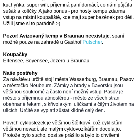
kuchyňka, super wifi, příjemná paní domácí, co nám půjčila i
sušák a kolíčky. A jako bonus - pro hosty kempu zdarma
vstup na místní koupaliště, kde mají super bazének pro děti.
Užili jsme si to parádně :-)
Pozor! Avizovaný kemp v Braunau neexistuje
, spaní
možné pouze na zahradě u Gasthof
Putscher
.
Koupačky
Erlensee, Soyensee, Jezero u Braunau
Naše postřehy
Za návštěvu určitě stojí města Wasserburg, Braunau, Pasov
a městečko
Neubeurn. Zámky a hrady v Bavorsku jsou
většinou soukromé a často není možný vstup. Pasov je
město s příjemnou atmosférou - město ze všech stran
obehnané řekami, s křivolakými uličkami a čilým životem na
ulicích. Určitě se vyplatí zůstat klidně celý den.
Povrch cyklostezek je většinou štěrkový, což cyklistům
většinou nevadí, ale malým cyklovozíkářům docela jo.
Protože bylo sucho, dost se prášilo a bylo to chvílemi